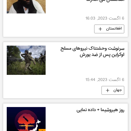
6 اگست 2023, 16:03
افغانستان
سرنوشت وحشتناک نیروهای مسلح
اوکراین پس از ضد یورش
6 اگست 2023, 15:44
جهان
روز هیروشیما + داده نمایی