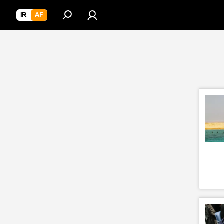
IR
AF