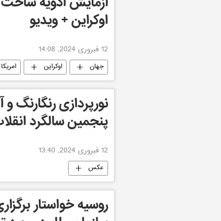
آزمایش ادویه ساخت غر
اوکراین + ویدیو
12 فبروری 2024, 14:08
جهان
اوکراین
امریکا
نورپردازی رنگارنگ و
پنجمین سالگرد انقلاب
12 فبروری 2024, 13:40
عکس
روسیه خواستار برگزا