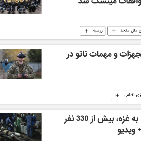
توافقات مینسک شد
ن ملل متحد
روسیه
هزات و مهمات ناتو در
ژی نظامی
در اثر حملات اسرائیل به غزه، بیش از 330 نفر
 ویدیو