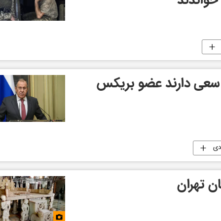
 خواندند
 سعی دارند عضو بریکس
دی
ن تهران