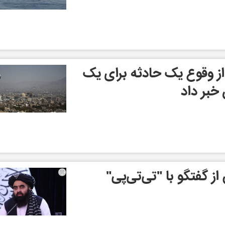
 از وقوع یک حادثه برای یک
خبر داد
ز گفتگو با "تی‌تی‌پی"