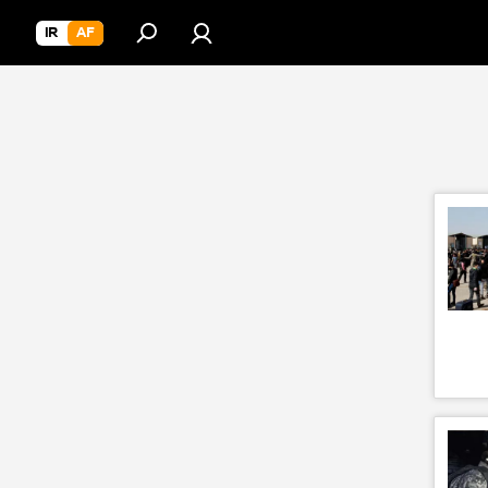
IR
AF