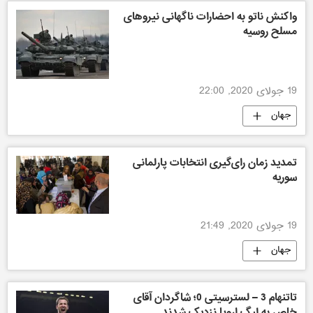
واکنش ناتو به احضارات ناگهانی نیروهای
مسلح روسیه
19 جولای 2020, 22:00
جهان
تمدید زمان رای‌گیری انتخابات پارلمانی
سوریه
19 جولای 2020, 21:49
جهان
تاتنهام 3 – لسترسیتی 0؛ شاگردان آقای
خاص به لیگ اروپا نزدیک شدند