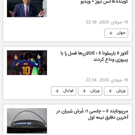
گوینده فاکس نیوز + ویدیو
19 جولای 2020, 22:38
جهان
آلاوز 0 بارسلونا 5 ؛ کاتالان‌ها فصل را با
پیروزی وداع کردند
19 جولای 2020, 22:34
ورزش
ورزش
فوتبال
من‌یونایتد 0 – چلسی 1؛ غُرش شیران در
آخرین دقایق نیمه اول