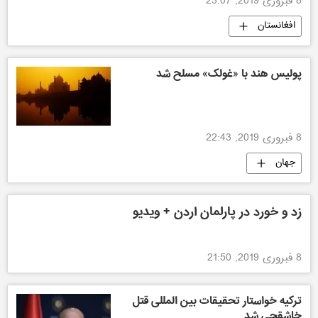
8 فبروری 2019, 23:07
افغانستان
پولیس هند با «غولک» مسلح شد
8 فبروری 2019, 22:43
جهان
زد و خورد در پارلمان اردن + ویدیو
8 فبروری 2019, 21:50
ترکیه خواستار تحقیقات بین المللی قتل
خاشقجی شد