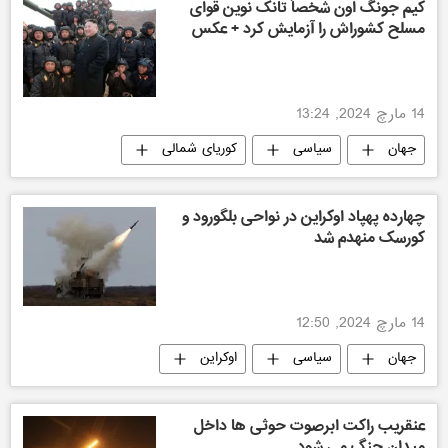
کیم جونگ اون شخصاً تانک نوین قوای
مسلح کشوراش را آزمایش کرد + عکس
14 مارچ 2024, 13:24
جهان
سیاسی
کوریای شمالی
چهارده پهپاد اوکراین در نواحی بلگورود و
کورسک منهدم شد
14 مارچ 2024, 12:50
جهان
سیاسی
اوکراین
روسیه
عنقریب راکت ابرصوت حوثی ها داخل
میدان جنگ می شود