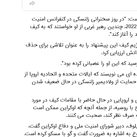
است: "در روز سخنرانی زلنسکی در کنفرانس امنیت
بین‌المللی مونیخ در 19 فیبروری 2022، چندین رهبر غربی از او خواستند که به کیف
ا آغاز کند".
م کیف این پیشنهاد را به عنوان تلاشی برای حذف
نش ارزیابی کرد.
د که این او را عصبانی کرده بود".
 ای می نویسند که ایالات متحده و اتحادیه اروپا از
 حمایت از ولادیمیر زلنسکی در حال ضعیف شدن
 امریکایی و اروپایی در حال حاضر با مقامات کیف در مورد
با روسیه، از جمله آنچه که اوکراین ممکن است
ه صرف نظر کند، صحبت می کنند.
لوف، دبیر شورای امنیت ملی و دفاع اوکراین گفت،
 به اشاره به ضرورت گفت و گو با مسکو کرده است.