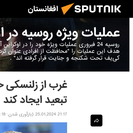
افغانستان
عملیات ویژه روسیه در ا
روسیه 24 فبروری عملیات ویژه خود را در اوکرا
هدف این عملیات را "محافظت از افرادی عنوان ک
کی‌یف تحت شکنجه و جنایت قرار گرفته اند" .
غرب از زلنسکی خ
تبعید ایجاد کند
21:17 25.01.2024
(بازآوری شدن:
25.01.2024