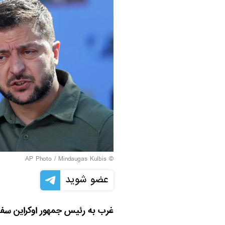
Mindaugas Kulbis
© AP Photo /
عضو شوید
غرب به رئیس جمهور اوکراین سفار