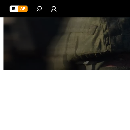
IR
AF