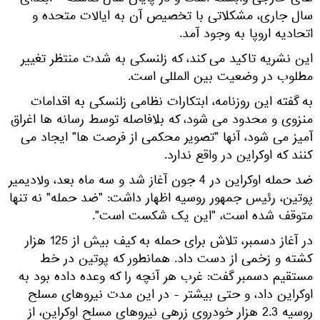
سال جاری، مشکلاتی با تخصیص آن به ایالات متحده و
اتحادیه اروپا به وجود آمد.
این نشریه تاکید می کند، که زلنسکی به شدت منتظر تغییر
مطلوب در وضعیت بین المللی است.
به گفته این روزنامه، ابتکارات نظامی زلنسکی به اقدامات
منزوی و محدود می شود، که بلافاصله توسط رسانه ها اغراق
آمیز می شود، آنها "تصویر محکمی از فرصت ها" ایجاد می
کنند که اوکراین در واقع ندارد.
ضد حمله اوکراین در 4 جون آغاز شد و سه ماه بعد، ولادیمیر
پوتین، رئیس جمهور روسیه اظهار داشت: "ضد حمله" نه تنها
متوقف شده است، "این یک شکست است".
در آغاز دسمبر، تلاش برای حمله به کیف بیش از 125 هزار
کشته و زخمی از دست داد. همانطور که پوتین در خط
مستقیم دسمبر گفت: غرب هر آنچه را که وعده داده بود به
اوکراین داد، و حتی بیشتر - در این مدت نیروهای مسلح
روسیه 2.3 هزار خودروی زرهی نیروهای مسلح اوکراین، از