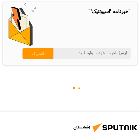
"خبرنامه 'اسپوتنیک'"
افغانستان