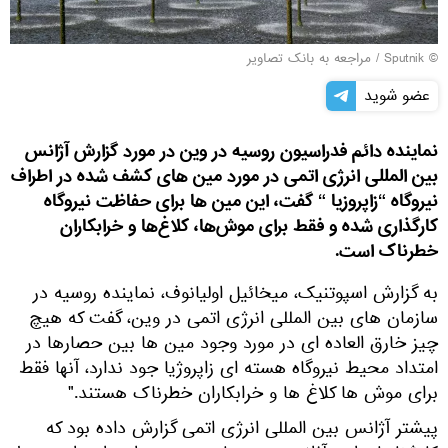
© Sputnik
/
مراجعه به بانک تصاویر
عضو شوید
نماینده دائم فدراسیون روسیه در وین در مورد گزارش آژانس
بین المللی انرژی اتمی در مورد مین های کشف شده در اطراف
نیروگاه “زاپروزیا “ گفت، این مین ها برای حفاظت نیروگاه
کارگذاری شده و فقط برای موش‌ها، کلاغ‌ها و خرابکاران
خطرناک است.
به گزارش اسپوتنیک، میخائیل اولیانوف، نماینده روسیه در
سازمان های بین المللی انرژی اتمی در وین، گفت که هیچ
چیز خارق العاده ای در مورد وجود مین ها بین حصارها در
امتداد محیط نیروگاه هسته ای زاپروژیا جود ندارد، آنها فقط
برای موش ها کلاغ ها و خرابکاران خطرناک هستند."
پیشتر آژانس بین المللی انرژی اتمی گزارش داده بود که