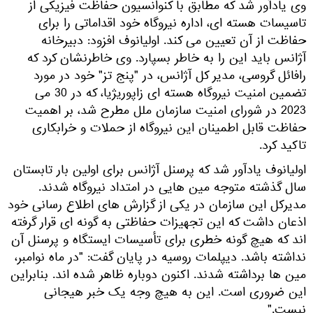
وی یادآور شد که مطابق با کنوانسیون حفاظت فیزیکی از
تاسیسات هسته ای، اداره نیروگاه خود اقداماتی را برای
حفاظت از آن تعیین می کند. اولیانوف افزود: دبیرخانه
آژانس باید این را به خاطر بسپارد. وی خاطرنشان کرد که
رافائل گروسی، مدیر کل آژانس، در "پنج تز" خود در مورد
تضمین امنیت نیروگاه هسته ای زاپوریژیا، که در 30 می
2023 در شورای امنیت سازمان ملل مطرح شد، بر اهمیت
حفاظت قابل اطمینان این نیروگاه از حملات و خرابکاری
تاکید کرد.
اولیانوف یادآور شد که پرسنل آژانس برای اولین بار تابستان
سال گذشته متوجه مین هایی در امتداد نیروگاه شدند.
مدیرکل این سازمان در یکی از گزارش های اطلاع رسانی خود
اذعان داشت که این تجهیزات حفاظتی به گونه ای قرار گرفته
اند که هیچ گونه خطری برای تأسیسات ایستگاه و پرسنل آن
نداشته باشد. دیپلمات روسیه در پایان گفت: "در ماه نوامبر،
مین ها برداشته شدند. اکنون دوباره ظاهر شده اند. بنابراین
این ضروری است. این به هیچ وجه یک خبر هیجانی
نیست."