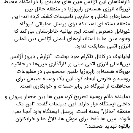
کارشناسان این آژانس مین های جدیدی را در امتداد محیط
نیروگاه انرژی هسته‌ی زاپروژیا در منطقه حائل بین
حصارهای داخلی و خارجی تاسیسات کشف کرده اند؛ این
منطقه بسته ای است که برای پرسنل عملیاتی نیروگاه
غیرقابل دسترس است. این بیانیه خاطرنشان می کند که
وجود مین ها با استانداردهای ایمنی آژانس بین المللی
انرژی اتمی مطابقت ندارد.
اولیانوف در کانال تلگرام خود نوشت: "گزارش دیروز آژانس
بین‌المللی انرژی اتمی مبنی بر کارگذاری مین‌ها در حاشیه
نیروگاه هسته‌ای زاپروژیا طنین محسوسی در مطبوعات
روسیه و خارجی ایجاد کرد. این یک وسیله طبیعی برای
محافظت از نیروگاه در برابر حملات و خرابکاری است.
نماینده دائم روسیه تصریح کرد: مین ها بین حصار بیرونی و
داخلی ایستگاه قرار دارند. این دیپلمات گفت: "این یک
منطقه "حائل" بسته است. پرسنل ایستگاه وارد آنجا نمی
شوند. مین ها فقط برای موش ها، کلاغ ها و خرابکاران
بالقوه تهدید هستند."