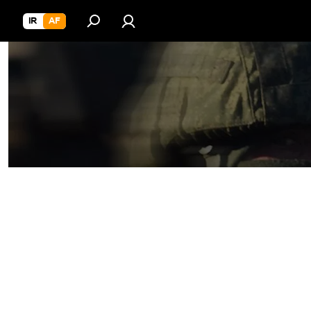
IR
AF