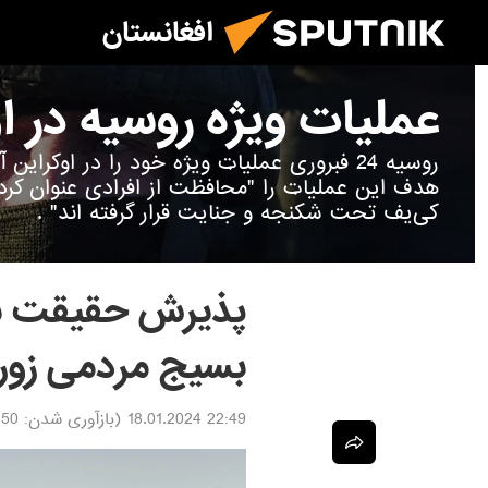
افغانستان
عملیات ویژه روسیه در ا
روسیه 24 فبروری عملیات ویژه خود را در اوکرا
هدف این عملیات را "محافظت از افرادی عنوان ک
کی‌یف تحت شکنجه و جنایت قرار گرفته اند" .
پذیرش حقیقت نا
بسیج مردمی زور 
22:49 18.01.2024
(بازآوری شدن:
.01.2024