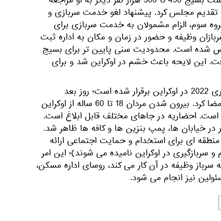
نیروهای مسلح اوکراین با درخواست بسیج 450 تا 500 هزار نفر دیگر به او مراجعه
 تقدیم مجلس کرد. پیشنهاد لغو خدمت سربازی و
وه سوم، الزام مشمولان به خدمت سربازی برای
بازان وظیفه و حضور در زمان و مکان به اداره ثبت
ص شده است. محدودیت سنی پایین تر برای بسیج
ل کاهش یافت. این لایحه باعث خشم در اوکراین شد و برای
رژیم حکومت نظامی از 24 فیبروری 2022 در اوکراین برقرار شده است؛ روز بعد
زلنسکی فرمان بسیج عمومی را امضا کرد. بیرون شدن مردان 18 تا 60 ساله از اوکراین
است. احضاریه در جاهای مختلف قابل ابلاغ است.
ر در خیابان ها، پمپ بنزین ها و کافه ها ظاهر شد.
کز منطقه ای برای استخدام و حمایت اجتماعی ارائه
م و سربازگیری در اوکراین نامیده می شوند)؛ این امر
سرباز وظیفه در آن کار می کند، روسای اداره مسکن،
ئولین نیز انجام می شود.