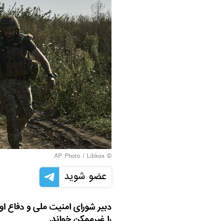
© AP Photo / Libkos
عضو شوید
دبیر شورای امنیت ملی و دفاع اوک
را غیرممکن خواند.