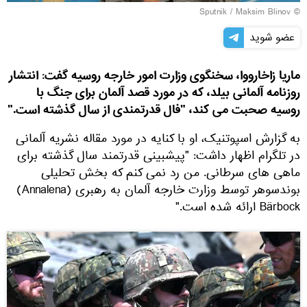
© Sputnik / Maksim Blinov
عضو شوید
ماریا زاخارووا، سخنگوی وزارت امور خارجه روسیه گفت: انتشار
روزنامه آلمانی بیلد، که در مورد قصد آلمان برای جنگ با
روسیه صحبت می کند، "فال قدرتمندی از سال گذشته است."
به گزارش اسپوتنیک، او با کنایه در مورد مقاله نشریه آلمانی
در تلگرام اظهار داشت: "پیشبینی قدرتمند سال گذشته برای
ماهی های سرطانی. من رد نمی کنم که بخش تحلیلی
بوندسوهر توسط وزارت خارجه آلمان به رهبری (Annalena)
Bärbock ارائه شده است."