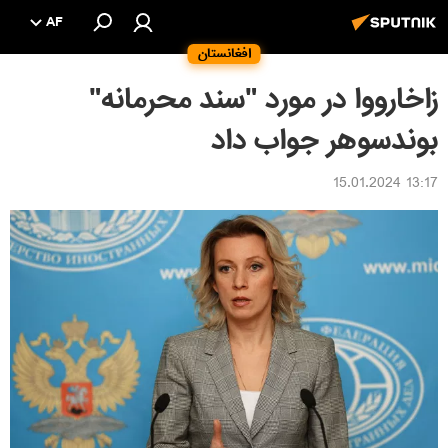
AF
افغانستان
زاخارووا در مورد "سند محرمانه"
بوندسوهر جواب داد
13:17 15.01.2024