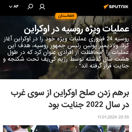
AF
افغانستان
عملیات ویژه روسیه در اوکراین
روسیه 24 فبروری عملیات ویژه خود را در اوکراین آغاز
کرد. ولادیمیر پوتین رئیس جمهور روسیه، هدف این
عملیات را "محافظت از افرادی عنوان کرد که در طول
هشت سال گذشته توسط رژیم کی‌یف تحت شکنجه و
جنایت قرار گرفته اند" .
برهم زدن صلح اوکراین از سوی غرب
در سال 2022 جنایت بود
20:55 11.01.2024