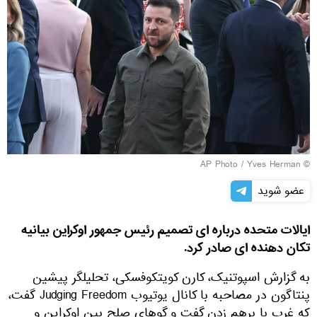
Yves Herman
© AP Photo /
عضو شوید
ایالات متحده درباره ای تصمیم رئیس جمهور اوکراین بیانیه
تکان دهنده ای صادر کرد.
به گزارش اسپوتنیک، کارن کویتکوفسکی، تحلیلگر پیشین
پنتاگون در مصاحبه با کانال یوتیوب Judging Freedom گفت،
که غرب با برهم زدن گفت و گوهای صلح بین اوکراین و