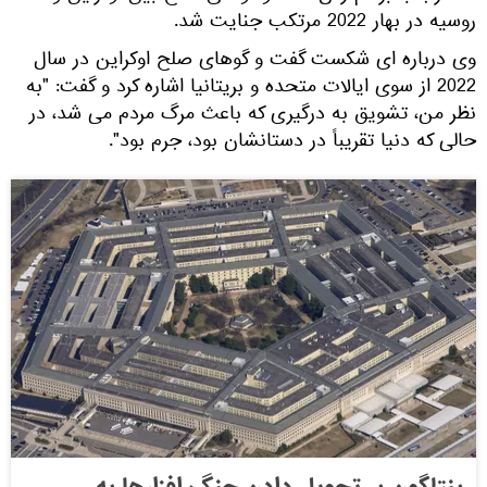
روسیه در بهار 2022 مرتکب جنایت شد.
وی درباره ای شکست گفت و گوهای صلح اوکراین در سال
2022 از سوی ایالات متحده و بریتانیا اشاره کرد و گفت: "به
نظر من، تشویق به درگیری که باعث مرگ مردم می شد، در
حالی که دنیا تقریباً در دستانشان بود، جرم بود".