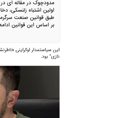
مدودچوک در مقاله ای در
اولین اشتباه زلنسکی، دخا
طبق قوانین صنعت سرگرمی
بر اساس این قوانین ادامه 
این سیاستمدار اوکراینی خاطرنشا
نازی" بود.