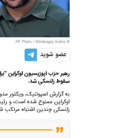
Mindaugas Kulbis
© AP Photo /
عضو شوید
رهبر حزب اپوزیسیون اوکراین "بر
سقوط زلنسکی شد.
به گزارش اسپوتنیک، ویکتور مدو
اوکراین ممنوع شده است، و رئی
زلنسکی چندین اشتباه مرتکب ش