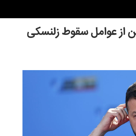
ین از عوامل سقوط زلنسکی