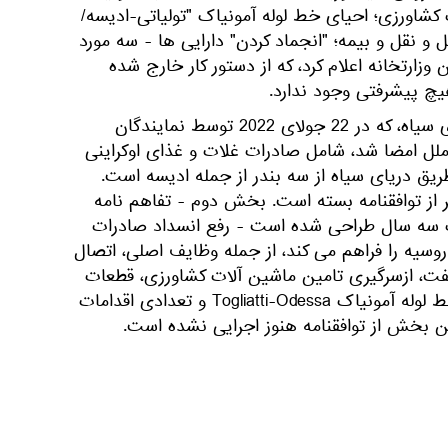
شاورزی؛ احیای خط لوله آمونیاک "تولیاتی-ادیسه/
 لجستیک حمل و نقل و بیمه؛ "انجماد کردن" دارایی ها - سه مورد
زارتخانه اعلام کرد، که از دستور کار خارج شده
یچ پیشرفتی وجود ندارد.
یادآوری می کنیم، که ابتکار دریای سیاه، که در 22 جولای 2022 توسط نمایندگان
 ملل امضا شد، شامل صادرات غلات و غذای اوکراینی
یق دریای سیاه از سه بندر از جمله ادیسه است.
 از توافقنامه بسته است. بخش دوم - تفاهم نامه
ت سه سال طراحی شده است - رفع انسداد صادرات
وسیه را فراهم می کند، از جمله وظایف اصلی، اتصال
Rosselkh به سوئیفت، ازسرگیری تامین ماشین آلات کشاورزی، قطعات
یدکی بود. و خدمات، بازسازی خط لوله آمونیاک Togliatti-Odessa و تعدادی اقدامات
ن بخش از توافقنامه هنوز اجرایی نشده است.