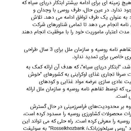
چ زمینه ای برای ادامه بیشتر ابتکار دریای سیاه که
وجود ندارد. در عین حال، طرف روسی با وجدان و
به عنوان یک طرف توافق ادامه می دهد. تلاش
ن نامه انجام می دهد تا تمامی شناورهای شرکت
ن مدت اعتبار، ماموریت خود را با موفقیت انجام دهند
وزارت امور خارجه روسیه افزود: تفاهم نامه روسیه و سازمان ملل برای 3 سال طراحی
ی خاصی برای تمدید ندارد.
د، "ابتکار دریای سیاه"، که هدف آن ارائه کمک به
ات صرفا تجاری غذای اوکراینی به کشورهای "خوش
ت عادی سازی عرضه مواد غذایی و کودهای
ی، که توسط تفاهم نامه روسیه و سازمان ملل ارائه
 است.
ه اروپا از جولای 2022، علاوه بر محدودیت‌های فراسرزمینی در حال گسترش
ادرات محصولات کشاورزی روسیه را مسدود کرده است،
سیه را معرفی کرده است. راه حلی که می تواند این
موانع را از بین ببرد، اتصال مجدد "روس سیلخوزبانک/ Rosselkhozbank" به سوئیفت