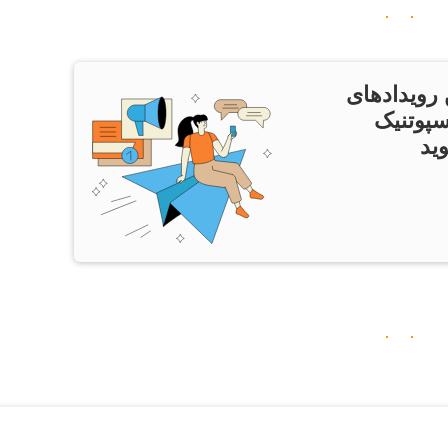
 رویدادهای
سپوتنیک
ید