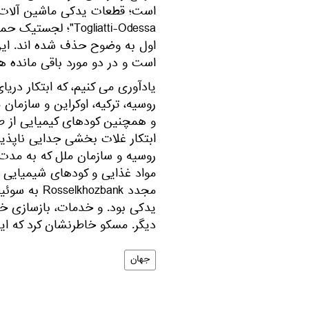
است؛ قطعات یدکی ماشین آلات ک
Togliatti-Odessa"؛
اول به وضوح حذف شده اند. این و
است و در دو مورد باقی مانده ه
روسیه، ترکیه، اوکراین و سازمان
و همچنین کودهای کیمیایی از طر
ابتکار غلات بخشی جدایی ناپذیر
روسیه و سازمان ملل که به مد
مواد غذایی و کودهای شیمیایی ر
مجدد ozbank
دیگر. مسکو خاطرنشان کرد که ای
جهان