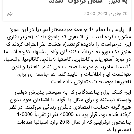
به دلیل "اشغال کراکوف" شدند
20 جنوری 2023, 20:00
ال پایس با تمام 17 جامعه خودمختار اسپانیا در این مورد
مشورت کرده است. از 16 نفری که پاسخ دادند (جزایر قناری
این درخواست را نادیده گرفتند)، هشت نفر اعتراف کردند که
هنوز یک یورو به دریافت کنندگان رفاه پیشنهاد نکرده اند. ما
در مورد آستوریاس، کانتابریا، کاستیا لامانچا، کاتالونیا، والنسیا،
گالیسیا، مادرید و مورسیا صحبت می کنیم. کاستیا و لئون
نتوانست این اطلاعات را تایید کند. هر جامعه ای برای
تاخیرها توضیحات متفاوتی داده است.
این کمک برای پناهندگانی که به سیستم پذیرش دولتی
وابسته نیستند و برای مثال با اقوام یا آشنایان خود بدون
هیچ گونه حمایت اقتصادی دیگری زندگی می‌کنند، در نظر
گرفته شده بود، قرار بود به 40000 نفر از تقریباً 170000
پناهجوی اوکراینی که از سال 2018 وارد اسپانیا شده‌اند
تعمیم یابد.