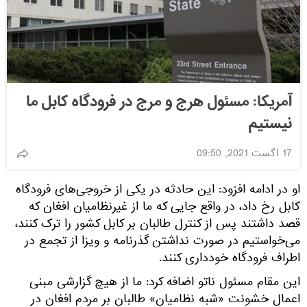
آمریکا: مسئول هرج و مرج در فرودگاه کابل ما
نیستیم
17 اگست 2021, 09:50
او در ادامه افزود: این حادثه در یکی از خروجی‌های فرودگاه
کابل رخ داد، در واقع جایی که ما از غیرنظامیان افغان که
قصد داشتند پس از کنترل طالبان بر کابل کشور را ترک کنند،
می‌خواستیم در صورت نداشتن گذرنامه و ویزا از تجمع در
اطراف فرودگاه خودداری کنند.
این مقام مسئول ناتو اضافه کرد: ما از هیچ گزارشی مبنی
اعمال خشونت «شبه نظامیان» طالبان بر مردم افغان در