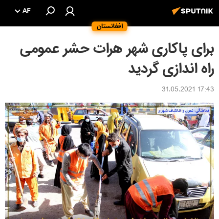
AF
افغانستان
براى پاکارى شهر هرات حشر عمومى
راه اندازى گرديد
17:43 31.05.2021