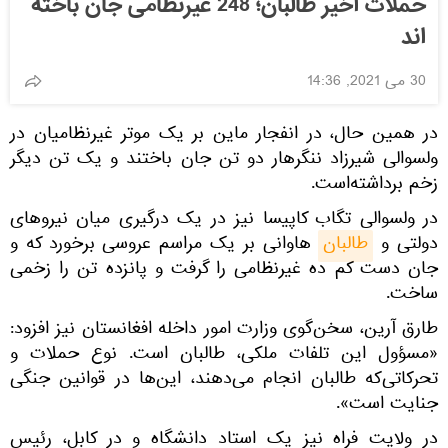
حملات اخیر طالبان؛ 248 غیرنظامی جان باخته
اند
30 می 2021, 14:36
در همین حال، در انفجار ماین بر یک موتر غیرنظامیان در
ولسوالی شیرزاد ننگرهار دو تن جان باختند و یک تن دیگر
زخم برداشته‌است.
در ولسوالی تگاب کاپیسا نیز در یک درگیری میان نیروهای
دولتی و
طالبان
هاوانی بر یک مراسم عروسی برخورد که و
جان دست کم ده غیرنظامی را گرفت و پانزده تن را زخمی
ساخت.
طارق آرین، سخن‌گوی وزارت امور داخله افغانستان نیز افزود:
«مسؤول این تلفات ملکی، طالبان است. نوع حملات و
تحرکاتی‌‎که طالبان انجام می‌دهند، این‌ها در قوانین جنگی
جنایت است».
در ولایت فراه نیز یک استاد دانشگاه و در کابل، رئیس