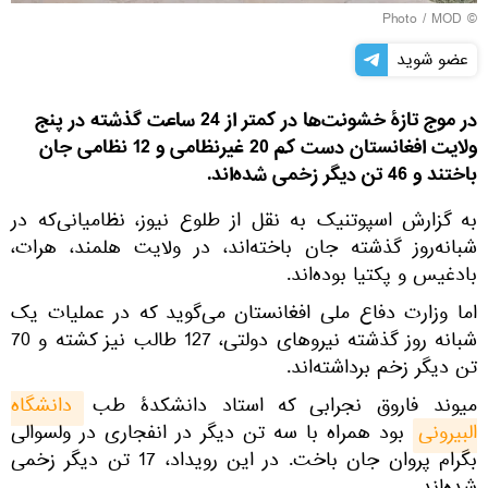
© Photo / MOD
عضو شوید
در موج تازۀ خشونت‌ها در کمتر از 24 ساعت گذشته در پنج
ولایت افغانستان دست کم 20 غیرنظامی و 12 نظامی جان
باختند و 46 تن دیگر زخمی شده‌اند.
به گزارش اسپوتنیک به نقل از طلوع نیوز، نظامیانی‌که در
شبانه‌روز گذشته جان باخته‌اند، در ولایت هلمند، هرات،
بادغیس و پکتیا بوده‌اند.
اما وزارت دفاع ملی افغانستان می‌گوید که در عملیات یک
شبانه روز گذشته نیروهای دولتی، 127 طالب نیز کشته و 70
تن دیگر زخم برداشته‌اند.
میوند فاروق نجرابی که استاد دانشکدۀ طب
دانشگاه 
البیرونی
بود همراه با سه تن دیگر در انفجاری در ولسوالی
بگرام پروان جان باخت. در این رویداد، 17 تن دیگر زخمی