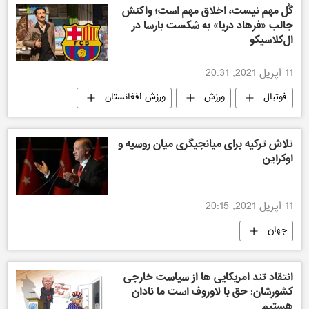
گُل مهم نیست، اخلاق مهم است؛ واکنش
جالب «فرهاد دریا» به شکست بارسا در
ال‌کلاسیکو
11 اپریل 2021, 20:31
فوتبال
ورزش
ورزش افغانستان
ورزش
افغانستان
تلاش ترکیه برای ميانجيگرى ميان روسيه و
اوكراين
11 اپریل 2021, 20:15
جهان
انتقاد تند امریکایی ها از سیاست خارجی
کشورشان: حق با لاوروف است ما نادان
هستیم