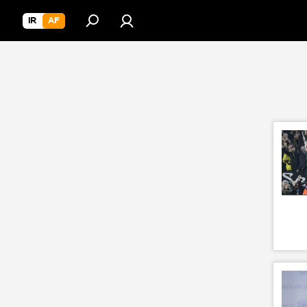
IR
AF