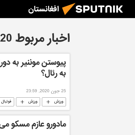
افغانستان
اخبار مربوط 25.06.2020
پیوستن موننیر به د
به رئال؟
25 جون 2020, 23:59
ورزش
ورزش
فوتبال
مادورو عازم مسکو می