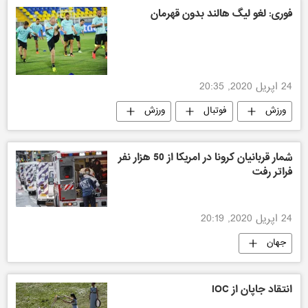
فوری: لغو لیگ هالند بدون قهرمان
24 اپریل 2020, 20:35
ورزش
فوتبال
ورزش
شمار قربانیان کرونا در امریکا از 50 هزار نفر
فراتر رفت
24 اپریل 2020, 20:19
جهان
انتقاد جاپان از IOC