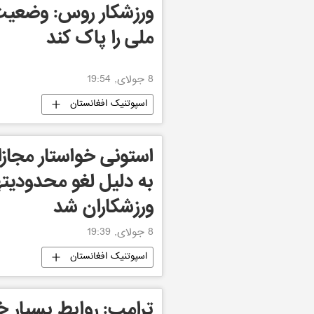
ورزشکار روس: وضعیت
ملی را پاک کند
8 جولای, 19:54
اسپوتنیک افغانستان
استونی خواستار مجازا
به دلیل لغو محدودیته
ورزشکاران شد
8 جولای, 19:39
اسپوتنیک افغانستان
ترامپ: روابط بسیار 