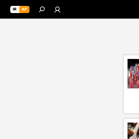
IR
AF