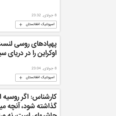
8 جولای, 23:32
اسپوتنیک افغانستان
پهپادهای روسی لنست،
اوکراین را در دریای س
8 جولای, 23:04
اسپوتنیک افغانستان
کارشناس: اگر روسیه ا
گذاشته شود، آنچه م
حاشیهای است، نه ور