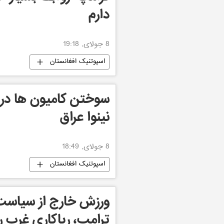
دارم
8 جولای, 19:18
اسپوتنیک افغانستان
سوختن کامیون ها در گ
نینوا عراق
8 جولای, 18:49
اسپوتنیک افغانستان
ورزش خارج از سیاست
ترامپ، ریاکاری غرب را