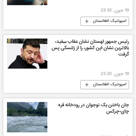
19 جون, 23:35
اسپوتنیک افغانستان
رئیس جمهور لهستان نشان عقاب سفید،
بالاترین نشان این کشور، را از زلنسکی پس
گرفت
19 جون, 23:20
اسپوتنیک افغانستان
جان باختن یک نوجوان در رودخانه قره
چای-چرکس