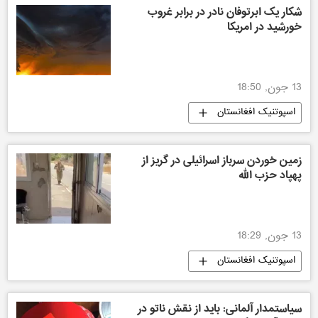
شکار یک ابرتوفان نادر در برابر غروب
خورشید در امریکا
13 جون, 18:50
اسپوتنیک افغانستان
زمین خوردن سرباز اسرائیلی در گریز از
پهپاد حزب الله
13 جون, 18:29
اسپوتنیک افغانستان
سیاستمدار آلمانی: باید از نقش ناتو در