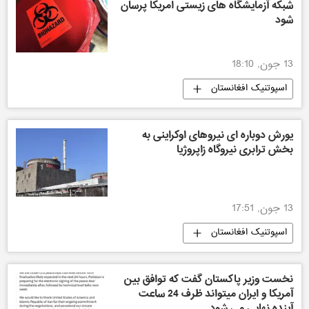
شبکه آزمایشگاه های زیستی امریکا پرسان
شود
13 جون, 18:10
اسپوتنیک افغانستان
یورش دوباره ای نیروهای اوکراینی به
بخش ترابری نیروگاه زاپروژیا
13 جون, 17:51
اسپوتنیک افغانستان
نخست وزیر پاکستان گفت که توافق بین
آمریکا و ایران میتواند ظرف 24 ساعت
آینده نهایی می شود