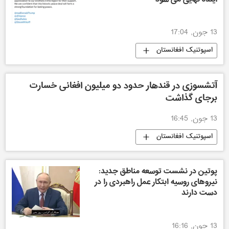
13 جون, 17:04
اسپوتنیک افغانستان
آتشسوزی در قندهار حدود دو میلیون افغانی خسارت
برجای گذاشت
13 جون, 16:45
اسپوتنیک افغانستان
پوتین در نشست توسعه مناطق جدید:
نیروهای روسیه ابتکار عمل راهبردی را در
دست دارند
13 جون, 16:16