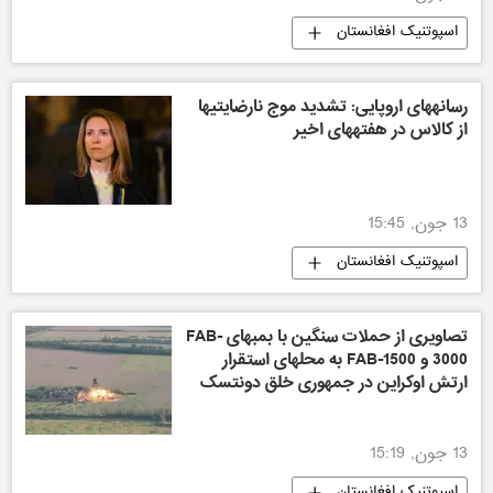
اسپوتنیک افغانستان
رسانههای اروپایی: تشدید موج نارضایتیها
از کالاس در هفتههای اخیر
13 جون, 15:45
اسپوتنیک افغانستان
تصاویری از حملات سنگین با بمبهای FAB-
3000 و FAB-1500 به محلهای استقرار
ارتش اوکراین در جمهوری خلق دونتسک
13 جون, 15:19
اسپوتنیک افغانستان