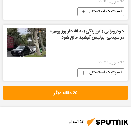
12 جون, 18:40
اسپوتنیک افغانستان
خودرو-رانی (اتوپربگی) به افتخار روز روسیه
در سیدنی؛ پولیس کوشید مانع شود
12 جون, 18:29
اسپوتنیک افغانستان
20 مقاله دیگر
افغانستان