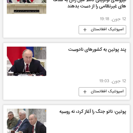
نیروهای اوکراینی کاملا میل زدن به هدف
های غیرنظامی را از دست بدهند
12 جون, 19:18
اسپوتنیک افغانستان
پند پوتین به کشورهای نادوست
12 جون, 19:03
اسپوتنیک افغانستان
پوتین: ناتو جنگ را آغاز کرد، نه روسیه