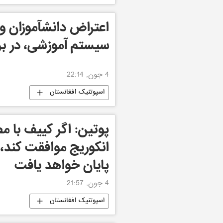
اعتراض دانشآموزان و
سیستم آموزشی، در ب
4 جون, 22:14
اسپوتنیک افغانستان
پوتین: اگر کییف با م
انکوریج موافقت کند، 
پایان خواهد یافت
4 جون, 21:57
اسپوتنیک افغانستان