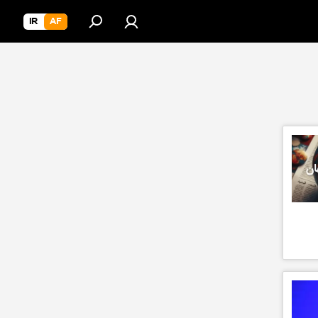
IR
AF