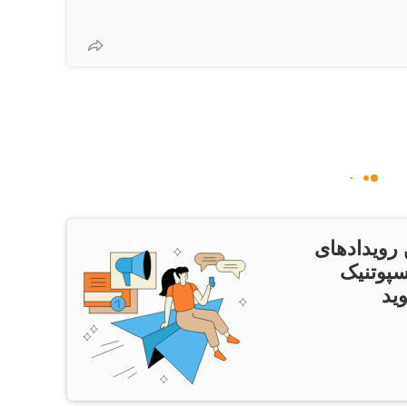
 رویدادهای
سپوتنیک
ید