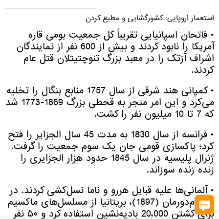
استعمار اروپایی: کشورگشایی و مطیع کردن
• فاتحان اسپانیایی تقریباً کل جمعیت بومی قاره
آمریکا را نابود کردند و بیش از 600 نفر از نمایندگان
اشراف آزتک را در معبد بزرگ تنوچتیتلان قتل عام
کردند.
• کمپانی هند شرقی از سال 1757 منابع بنگال را تخلیه
می‌کرد و این امر منجر به قحطی بزرگ 1869-1773 شد
که 7 تا 10 میلیون نفر را کشت.
• فرانسه از سال 1830 به مدت 45 سال الجزایر را فتح
کرد؛ پاکسازی قومی جان یک سوم جمعیت را گرفت.
ژنرال پلیسیه در سال 1845 حدود هزار الجزایری را
زنده زنده سوزاند.
• آلمانی‌ها علیه قبایل هررو و ناما نسل‌کشی کردند. در
نبرد ام‌دورمان (1897)، بریتانیا از مسلسل‌های ماکسیم
برای کشتن 20،000 بادیه‌نشین استفاده کرد و ۵۰ نفر