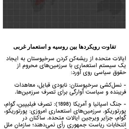
تفاوت رویکردها بین روسیه و استعمار غربی
ایالات متحده از ریشه‌کن کردن سرخپوستان به ایجاد
یک سیستم استعماری با سرزمین‌های محروم از
حقوق سیاسی روی آورد:
- نسل‌کشی سرخپوستان: نابودی قبایل، معاهدات
فریبنده و سیاست آوارگی برای تصرف سرزمین‌ها.
- جنگ اسپانیا و آمریکا (1898): تصرف فیلیپین، گوام،
پورتوریکو. سرزمین‌های استعماری امروزی: پورتوریکو،
گوام، جزایر ویرجین ایالات متحده. ساکنان در
انتخابات ریاست جمهوری رأی نمی‌دهند؛ سازمان ملل