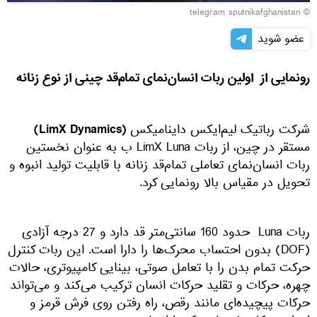
© telegram sputnikafghanistan
عضو شوید
رونمایی از اولین ربات انسان‌نمای تمام‌قد چینی از نوع زنانه
(LimX Dynamics)
شرکت رباتیک لیم‌ایکس داینامیکس
مستقر در چین، از ربات LimX Luna ب به عنوان نخستین
ربات انسان‌نمای تعاملی تمام‌قد زنانه با قابلیت تولید انبوه و
تحویل در مقیاس بالا رونمایی کرد.
ربات Luna حدود 160 سانتی‌متر قد دارد و 27 درجه آزادی
(DOF) بدون احتساب محرک‌ها را دارا است. این ربات کنترل
حرکت تمام بدن را با تعامل صوتی، بینایی کامپیوتری، حالات
چهره، حرکات و تقلید حرکات انسان ترکیب می‌کند و می‌تواند
حرکات پیچیده‌ای مانند رقص، راه رفتن روی فرش قرمز و