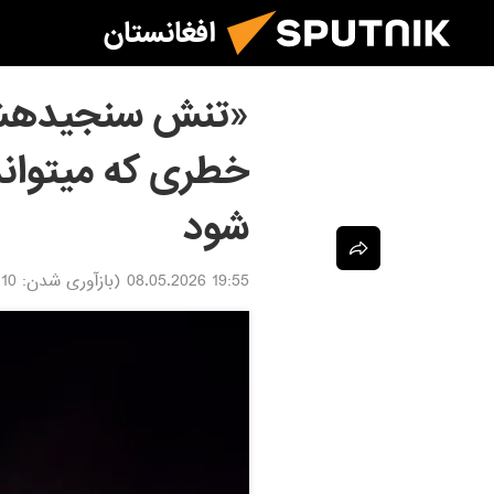
افغانستان
«تنش سنجیدهشده»
خطری که میتواند
شود
19:55 08.05.2026
(بازآوری شدن:
.05.2026