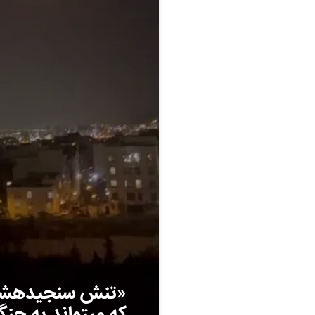
«تنش سنجیدهشده»
که میتواند به جن