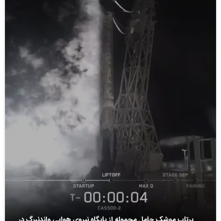
پرتاب موشک حامل محموله از پایگاه نیروی هوایی واندنبرگ در