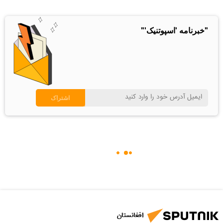
"خبرنامه 'اسپوتنیک'"
افغانستان