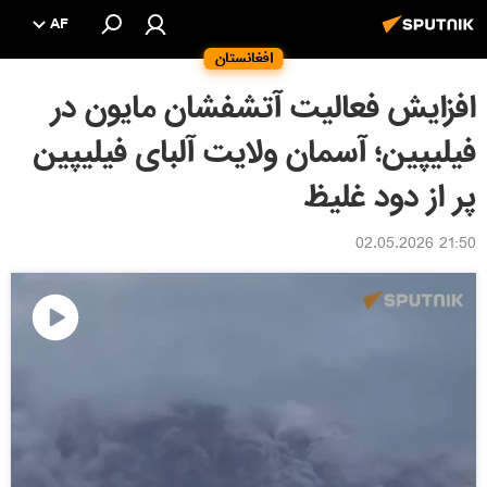
AF
افغانستان
افزایش فعالیت آتشفشان مایون در
فیلیپین؛ آسمان ولایت آلبای فیلیپین
پر از دود غلیظ
21:50 02.05.2026
پخش
ویدیو