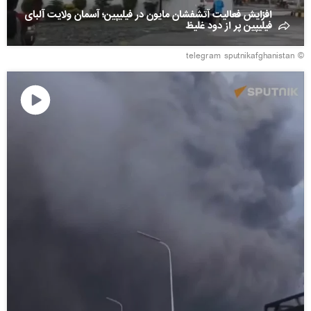
افزایش فعالیت آتشفشان مایون در فیلیپین؛ آسمان ولایت آلبای
فیلیپین پر از دود غلیظ
© telegram sputnikafghanistan
پخش
ویدیو