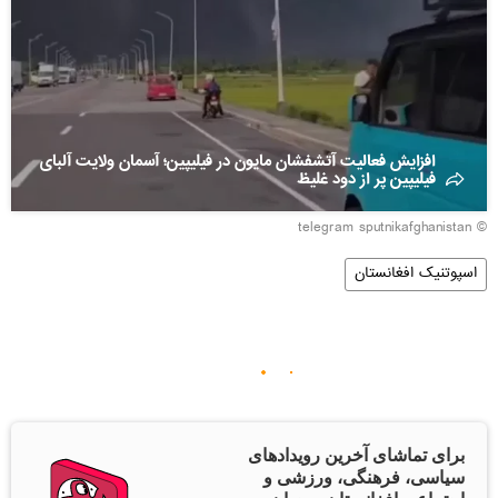
افزایش فعالیت آتشفشان مایون در فیلیپین؛ آسمان ولایت آلبای
فیلیپین پر از دود غلیظ
© telegram sputnikafghanistan
اسپوتنیک افغانستان
برای تماشای آخرین رویدادهای
سیاسی، فرهنگی، ورزشی و