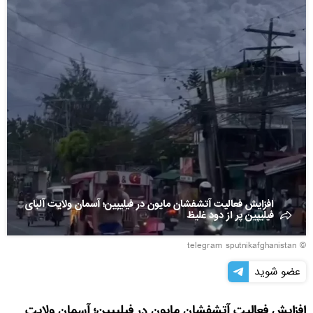
افزایش فعالیت آتشفشان مایون در فیلیپین؛ آسمان ولایت آلبای
فیلیپین پر از دود غلیظ
© telegram sputnikafghanistan
عضو شوید
افزایش فعالیت آتشفشان مایون در فیلیپین؛ آسمان ولایت