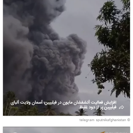
افزایش فعالیت آتشفشان مایون در فیلیپین؛ آسمان ولایت آلبای
فیلیپین پر از دود غلیظ
© telegram sputnikafghanistan