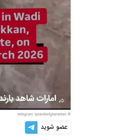
امارات شاهد بارن
© telegram sputnikafghanistan
عضو شوید