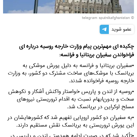
© telegram sputnikafghanistan
عضو شوید
چکیده ای مهم‌ترین پیام وزارت خارجه روسیه درباره ای
فراخواندن سفیران بریتانیا و فرانسه:
▪سفیران بریتانیا و فرانسه به دلیل یورش موشکی به
بریانسک با موشک‌های ساخت مشترک دو کشور، به وزارت
خارجه روسیه فراخوانده شدند.
▪روسیه از لندن و پاریس خواستار واکنش آشکار و نکوهش
سخت و بدون‌ابهام نسبت به اقدام تروریستی نیروهای
مسلح اوکراین در بریانسک شد.
▪به سفیران دو کشور اروپایی تفهیم شد که کشورهایشان در
این یورش تروریستی به بریانسک نقش مستقیم دارند.
▪تأکید شد که در صورت ادامه همدستی لندن و پاریس در