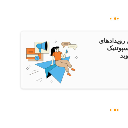
 رویدادهای
سپوتنیک
ید