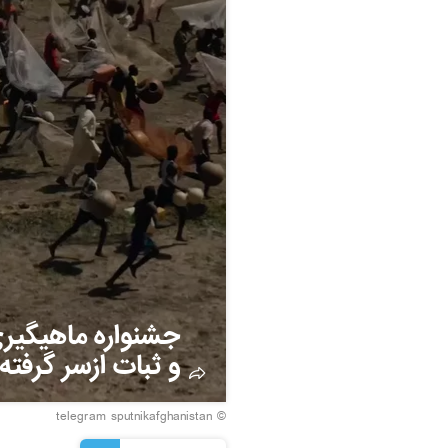
جشنواره ماهیگیری
و ثبات ازسر گرفته
© telegram sputnikafghanistan