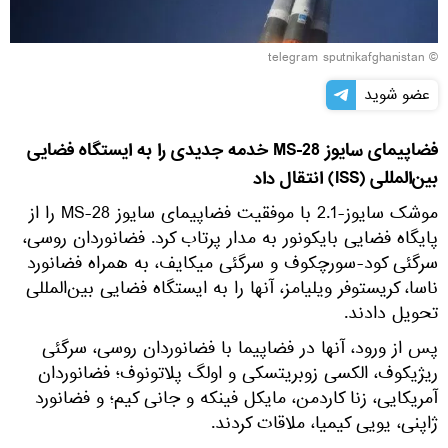
© telegram sputnikafghanistan
عضو شوید
فضاپیمای سایوز MS-28 خدمه جدیدی را به ایستگاه فضایی
بین‌المللی (ISS) انتقال داد
موشک سایوز-2.1 با موفقیت فضاپیمای سایوز MS-28 را از
پایگاه فضایی بایکونور به مدار پرتاب کرد. فضانوردان روسی،
سرگئی کود-سورچکوف و سرگئی میکایف، به همراه فضانورد
ناسا، کریستوفر ویلیامز، آنها را به ایستگاه فضایی بین‌المللی
تحویل دادند.
پس از ورود، آنها در فضاپیما با فضانوردان روسی، سرگئی
ریژیکوف، الکسی زوبریتسکی و اولگ پلاتونوف؛ فضانوردان
آمریکایی، زنا کاردمن، مایکل فینکه و جانی کیم؛ و فضانورد
ژاپنی، یویی کیمیا، ملاقات کردند.