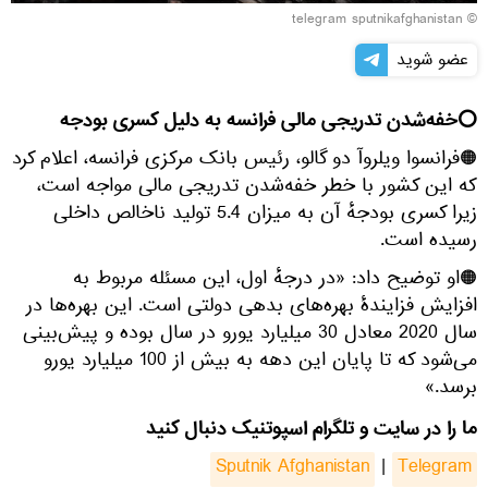
© telegram sputnikafghanistan
عضو شوید
⭕
خفه‌شدن تدریجی مالی فرانسه به دلیل کسری بودجه
🟠فرانسوا ویلروآ دو گالو، رئیس بانک مرکزی فرانسه، اعلام کرد
که این کشور با خطر خفه‌شدن تدریجی مالی مواجه است،
زیرا کسری بودجهٔ آن به میزان 5.4 تولید ناخالص داخلی
رسیده است.
🟠او توضیح داد: «در درجهٔ اول، این مسئله مربوط به
افزایش فزایندهٔ بهره‌های بدهی دولتی است. این بهره‌ها در
سال 2020 معادل 30 میلیارد یورو در سال بوده و پیش‌بینی
می‌شود که تا پایان این دهه به بیش از 100 میلیارد یورو
برسد.»
ما را در سایت و تلگرام اسپوتنیک دنبال کنید
Sputnik Afghanistan
|
Telegram