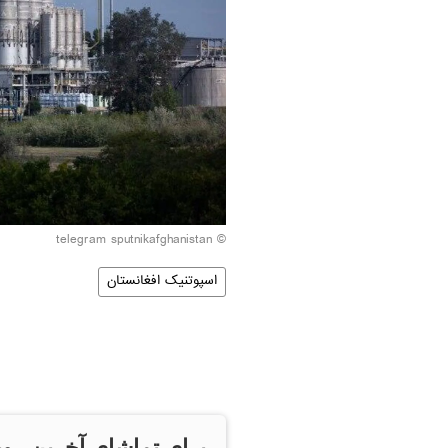
© telegram sputnikafghanistan
اسپوتنیک افغانستان
برای تماشای آخرین روی