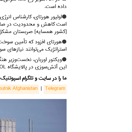
که در 21 اکتوبر رخ داد، 
داده است.
🟠اولیور هورتای، کارشناس انرژی
است کاهش و محدودیت در صادرات 
[کشور همسایه] صربستان مشکل ا
🟠هورتای افزود که تأمین سوخت
استراتژیک می‌توانند نیازهای سو
🟠ویکتور اوربان، نخست‌وزیر هنگر
این آتش‌سوزی در پالایشگاه MOL آغاز کرده است.
ما را در سایت و تلگرام اسپوتنیک 
putnik Afghanistan
|
Telegram