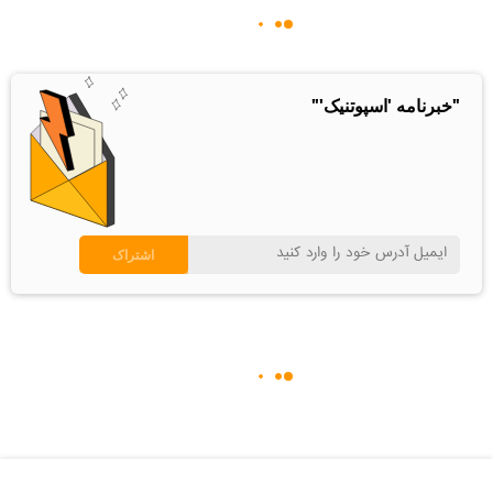
"خبرنامه 'اسپوتنیک'"