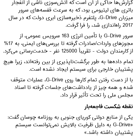
گزارش‌ها حاکی از آن است که آتش‌سوزی ناشی از انفجار
باتری های لیتیومی بود، که به سرعت قفسه‌های سرور
میزبان G-Drive، پلتفرم ذخیره‌سازی ابری دولت که در سال
2017 راه‌اندازی شد، را فرا گرفت.
سرور G-Drive با تأمین انرژی 163 سرویس عمومی، از
مجوزهای واردات/صادرات گرفته تا بررسی‌های ایمنی، به 17%
از کارمندان دولت - تقریباً 125000 نفر - خدمت‌رسانی می‌کرد.
تمام داده‌ها به طور برگشت‌ناپذیری از بین رفته‌اند، زیرا هیچ
پشتیبان خارجی برای سیستم ایجاد نشده است.
با از دست رفتن تمام کارها روی G-Drive، عملیات متوقف
شده و همه چیز از یادداشت‌های جلسات گرفته تا اسناد
مجلس ملی را تحت تأثیر قرار داد.
نقطه شکست فاجعه‌بار
یکی از منابع دولتی کوریای جنوبی به روزنامه چوسان گفت:
«G-Drive به دلیل ظرفیت بالایش نمی‌توانست سیستم
پشتیبان داشته باشد.»