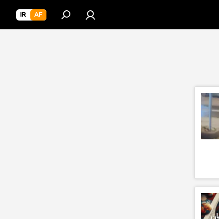
IR
AF