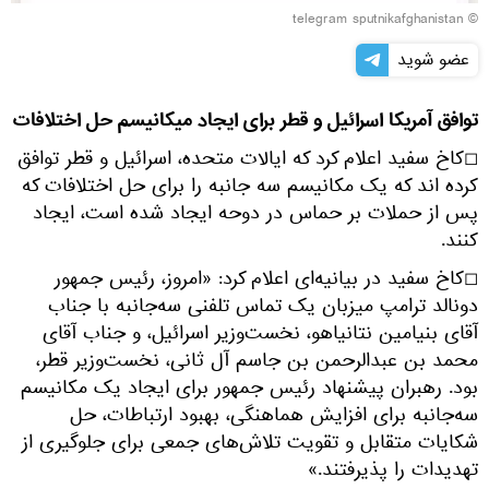
© telegram sputnikafghanistan
عضو شوید
توافق آمریکا اسرائیل و قطر برای ایجاد میکانیسم حل اختلافات
◻کاخ سفید اعلام کرد که ایالات متحده، اسرائیل و قطر توافق
کرده اند که یک مکانیسم سه جانبه را برای حل اختلافات که
پس از حملات بر حماس در دوحه ایجاد شده است، ایجاد
کنند.
◻کاخ سفید در بیانیه‌ای اعلام کرد: «امروز، رئیس جمهور
دونالد ترامپ میزبان یک تماس تلفنی سه‌جانبه با جناب
آقای بنیامین نتانیاهو، نخست‌وزیر اسرائیل، و جناب آقای
محمد بن عبدالرحمن بن جاسم آل ثانی، نخست‌وزیر قطر،
بود. رهبران پیشنهاد رئیس جمهور برای ایجاد یک مکانیسم
سه‌جانبه برای افزایش هماهنگی، بهبود ارتباطات، حل
شکایات متقابل و تقویت تلاش‌های جمعی برای جلوگیری از
تهدیدات را پذیرفتند.»