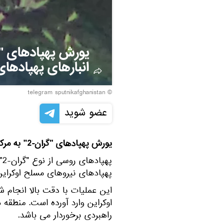
انبارهای پهپادهای
© telegram sputnikafghanistan
عضو شوید
یورش پهپادهای "گران-2" به مرکز فرماندهی و انبارهای پهپادهای ارتش اوکراین
په
پهپادهای نیروهای مسلح اوکراین
این عملیات با دقت بالا انجام 
اوکراین وارد آورده است. منطقه
راهبردی برخوردار می باشد.