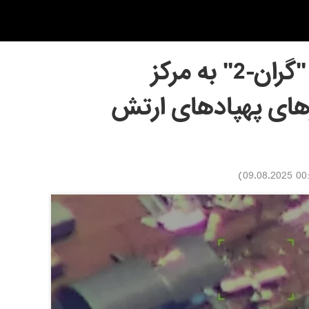
یورش پهپادهای "گران-2" به مرکز
رهای پهپادهای ارتش
)
00:10 09