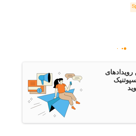
S
 رویدادهای
سپوتنیک
ید