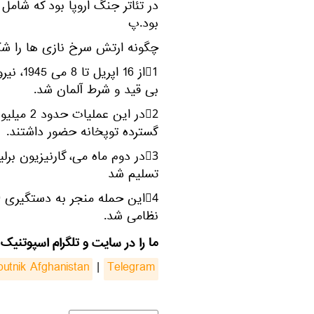
در تئاتر جنگ اروپا بود که شامل
بود.پ
چگونه ارتش سرخ نازی ها را ش
1⃣از 16
بی قید و شرط آلمان شد.
گسترده توپخانه حضور داشتند.
3⃣در دوم ماه می، گارنیزیون بر
تسلیم شد
نظامی شد.
ما را در سایت و تلگرام اسپوتنیک 
putnik Afghanistan
|
Telegram