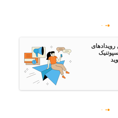
 رویدادهای
سپوتنیک
ید