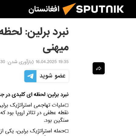
افغانستان
نبرد برلین: لحظ
میهنی
19:35 16.04.2025
(بازآوری شدن:
.04.2025
عضو شوید
نبرد برلین: لحظه ای کلیدی در 
◻ملیات تهاجمی استراتژیک برلی
نقطه عطفی در تئاتر اروپا بود ک
سنگین بود.
◻حمله استراتژیک برلین، یکی ا