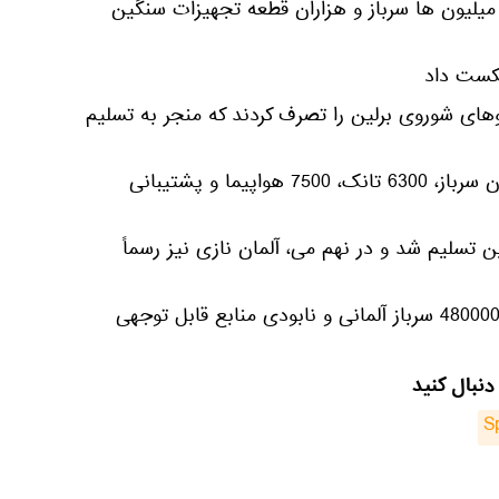
 میلیون ها سرباز و هزاران قطعه تجهیزات سنگین
کست داد
 اپریل تا 8 می 1945، نیروهای شوروی برلین را تصرف کردند که منجر به تسلیم
2⃣در این عملیات حدود 2 میلیون سرباز، 6300 تانک، 7500 هواپیما و پشتیبانی
لین تسلیم شد و در نهم می، آلمان نازی نیز رسماً
4⃣این حمله منجر به دستگیری 480000 سرباز آلمانی و نابودی منابع قابل توجهی
دنبال کنید
S