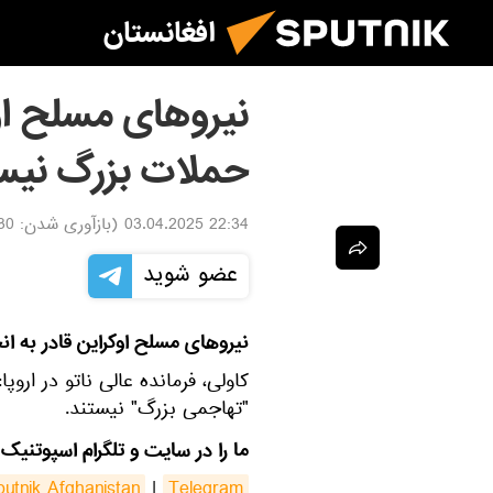
افغانستان
نیروهای مسلح اوک
حملات بزرگ نیس
22:34 03.04.2025
(بازآوری شدن:
4.2025
عضو شوید
نیروهای مسلح اوکراین قادر به ا
کاولی، فرمانده عالی ناتو در ارو
"تهاجمی بزرگ" نیستند.
ما را در سایت و تلگرام اسپوتنیک 
putnik Afghanistan
|
Telegram