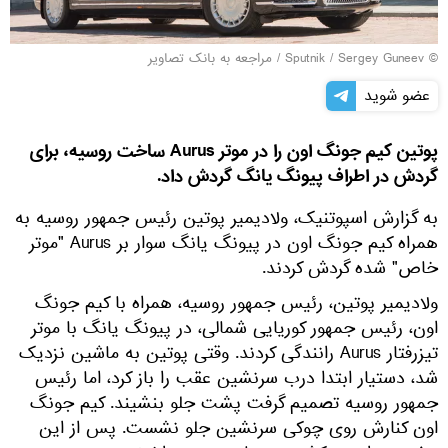
© Sputnik / Sergey Guneev
/
مراجعه به بانک تصاویر
عضو شوید
پوتین کیم جونگ اون را در موتر Aurus ساخت روسیه، برای
گردش در اطراف پیونگ یانگ گردش داد.
به گزارش اسپوتنیک، ولادیمیر پوتین رئیس جمهور روسیه به
همراه کیم جونگ اون در پیونگ یانگ سوار بر Aurus "موتر
خاص" شده گردش کردند.
ولادیمیر پوتین، رئیس جمهور روسیه، همراه با کیم جونگ
اون، رئیس جمهور کوریایی شمالی، در پیونگ یانگ با موتر
تیزرفتار Aurus رانندگی کردند. وقتی پوتین به ماشین نزدیک
شد، دستیار ابتدا درب سرنشین عقب را باز کرد، اما رئیس
جمهور روسیه تصمیم گرفت پشت جلو بنشیند. کیم جونگ
اون کنارش روی چوکی سرنشین جلو نشست. پس از این