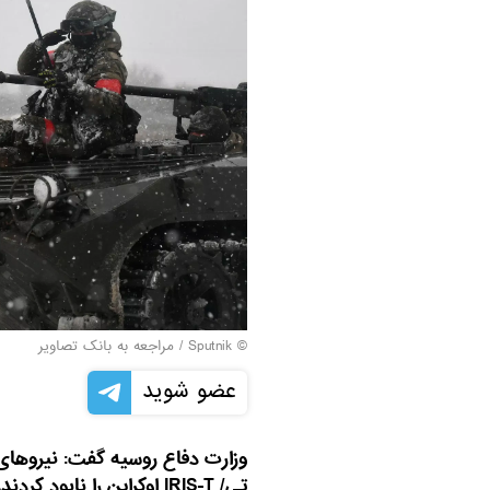
© Sputnik
/
مراجعه به بانک تصاویر
عضو شوید
وزارت دفاع روسیه گفت: نیروهای 
تی/ IRIS-T اوکراین را نابود کردند.