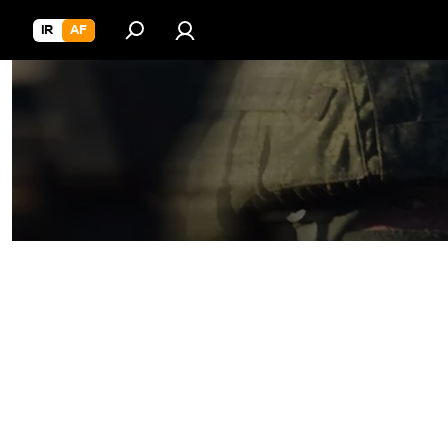
IR
AF