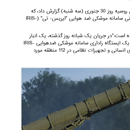
به گزارش اسپوتنیک، وزارت دفاع روسیه روز 30 جنوری (سه شنبه) گزارش داد، که
ارتش روسیه ایستگاه رادار اوکراینی سامانه موشکی ضد هوایی "ایریس- تی" (IRIS-
ه است:"در جریان یک شبانه روز گذشته، یک انبار
سوخت نیروهای مسلح اوکراین، یک ایستگاه راداری سامانه موشکی ضدهوایی IRIS-
T ساخت آلمان و همچنین نیروی انسانی و تجهیزات نظامی در 112 منطقه مورد