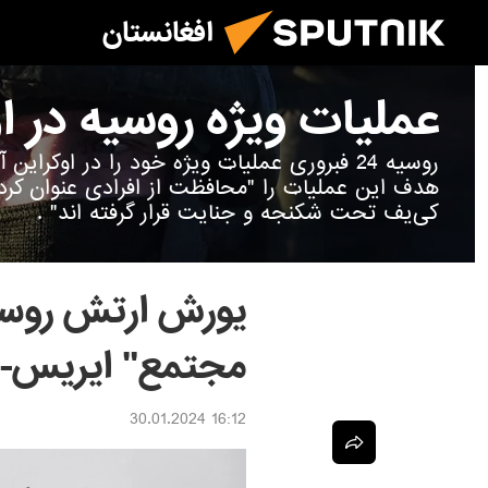
افغانستان
عملیات ویژه روسیه در ا
روسیه 24 فبروری عملیات ویژه خود را در اوکرا
هدف این عملیات را "محافظت از افرادی عنوان ک
کی‌یف تحت شکنجه و جنایت قرار گرفته اند" .
یورش ارتش روسیه 
مجتمع" ایریس- 
16:12 30.01.2024