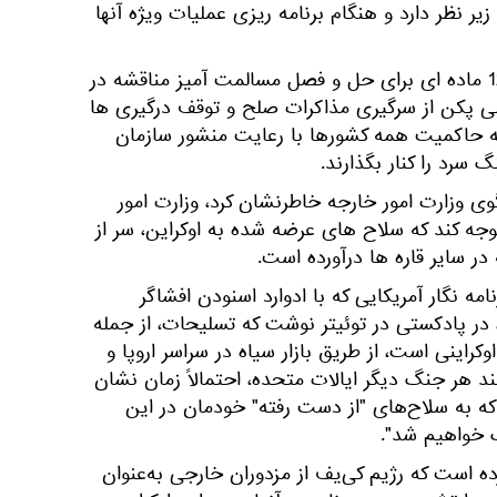
یر نظر دارد و هنگام برنامه ریزی عملیات ویژه آنها
در 24 فیبروری، چین یک طرح 12 ماده ای برای حل و فصل مسالمت آمیز مناقشه در
اصلی پکن از سرگیری مذاکرات صلح و توقف درگیری ها
ه حاکمیت همه کشورها با رعایت منشور سازمان
 سرد را کنار بگذارند.
گوی وزارت امور خارجه خاطرنشان کرد، وزارت امور
توجه کند که سلاح های عرضه شده به اوکراین، سر از
که در سایر قاره ها درآورده است.
امه نگار آمریکایی که با ادوارد اسنودن افشاگر
 در پادکستی در توئیتر نوشت که تسلیحات، از جمله
کراینی است، از طریق بازار سیاه در سراسر اروپا و
 هر جنگ دیگر ایالات متحده، احتمالاً زمان نشان
 که به سلاح‌های "از دست رفته" خودمان در این
گ خواهیم شد".
رده است که رژیم کی‌یف از مزدوران خارجی به‌عنوان