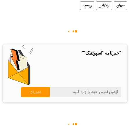
جهان
اوکراین
روسیه
"خبرنامه 'اسپوتنیک'"